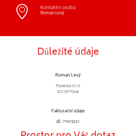
Kontaktní osoba
Roman Levý
Důležité údaje
Roman Levý
Plzeňská 61/3
322 00 Plzeň
Fakturační údaje
IČ:
71915231