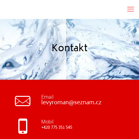
Kontakt
Email
levyroman@seznam.cz
Mobil
+420 775 351 545