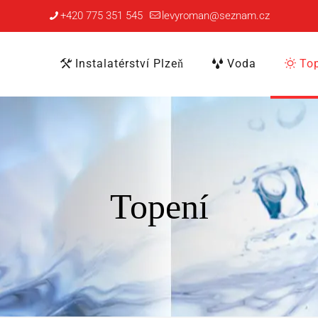
+420 775 351 545
levyroman@seznam.cz
Instalatérství Plzeň
Voda
Top
Topení