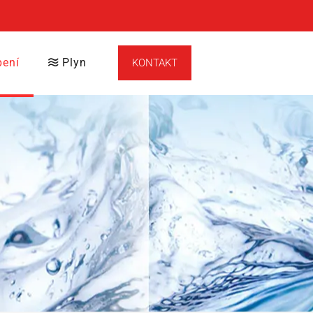
ení
Plyn
KONTAKT