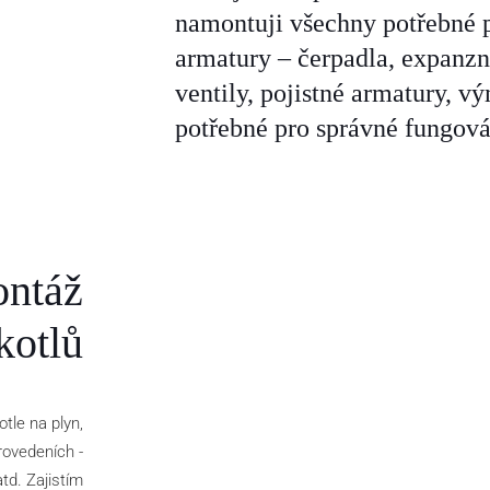
namontuji všechny potřebné 
armatury – čerpadla, expanzn
ventily, pojistné armatury, v
potřebné pro správné fungová
ontáž
kotlů
le na plyn,
rovedeních -
td. Zajistím