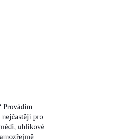
?
Provádím
nejčastěji pro
 mědi, uhlíkové
 Samozřejmě