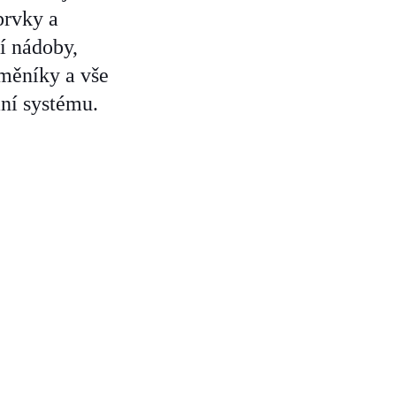
prvky a
í nádoby,
ýměníky a vše
ní systému.